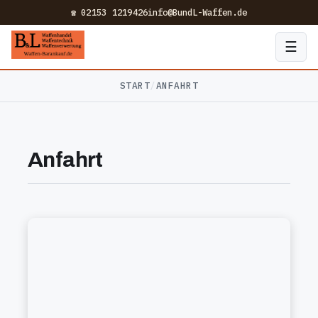
☎ 02153 1219426
info@BundL-Waffen.de
☰
START
/
ANFAHRT
Anfahrt